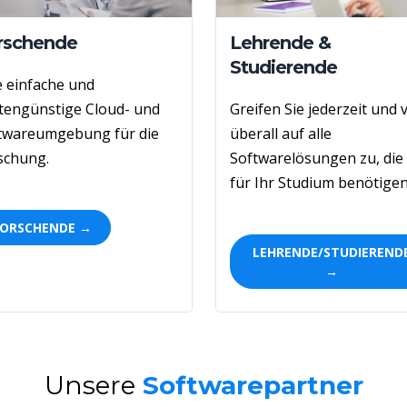
rschende
Lehrende &
Studierende
e
einfache
und
tengünstige
Cloud- und
Greifen Sie jederzeit und 
twareumgebung
für die
überall auf alle
schung.
Softwarelösungen zu, die 
für Ihr Studium benötigen
FORSCHENDE →
LEHRENDE/STUDIEREND
→
Unsere
Softwarepartner