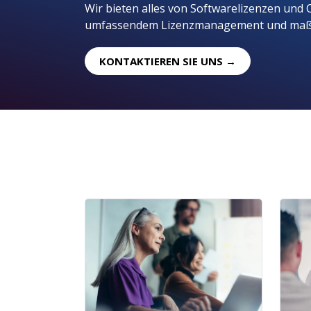
Wir bieten alles von Softwarelizenzen und 
umfassendem Lizenzmanagement und maßg
KONTAKTIEREN SIE UNS →