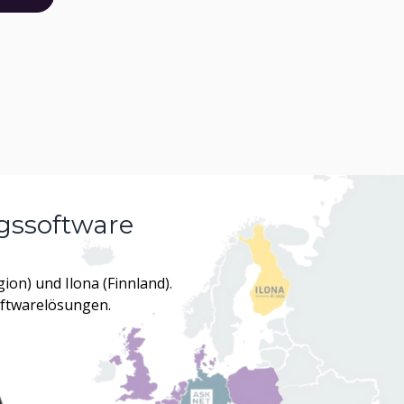
gssoftware
on) und Ilona (Finnland).
oftwarelösungen.