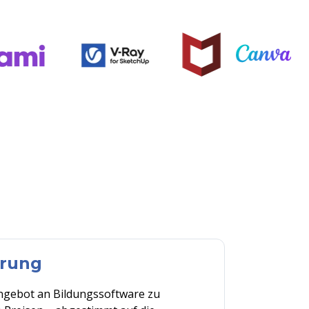
erung
ngebot
an
Bildungssoftware
zu