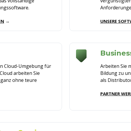
das vollständige
vergünstigte
ngssoftware.
Anforder
ung
EN
→
UNSERE SOF
Busines
en
Cloud-
Umgebung
für
Arbeiten Sie 
 Cloud
arbeiten
Sie
Bildung zu un
–
ganz
ohne
teure
als Distribut
PARTNER WER
→