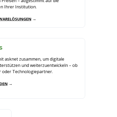
n
Preisen
–
abgestimmt
auf die
en
Ihrer
In
stitution.
TWARELÖSUNGEN
→
s
mit asknet zusammen, um digitale
terstützen und weiterzuentwickeln – ob
or oder Technologiepartner.
DEN
→