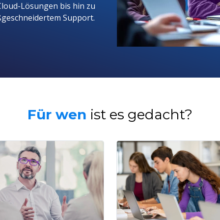
Cloud-Lösungen bis hin zu
eschneidertem Support.
Für wen
i
st es gedacht?