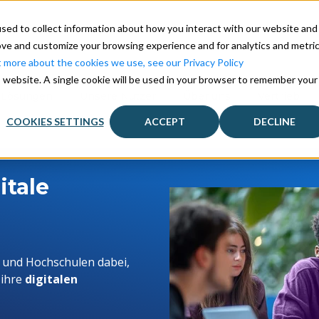
sed to collect information about how you interact with our website and
ove and customize your browsing experience and for analytics and metri
t more about the cookies we use, see our Privacy Policy
is website. A single cookie will be used in your browser to remember your
 Lösungen
Unsere Nutzer
Über uns
Vertrieb
COOKIES SETTINGS
ACCEPT
DECLINE
itale
 und Hochschulen dabei,
 ihre
digitalen