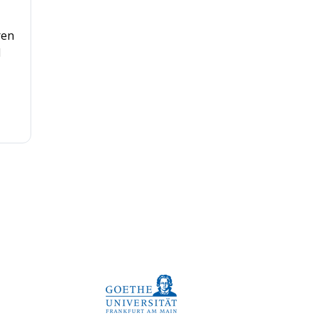
ren
d