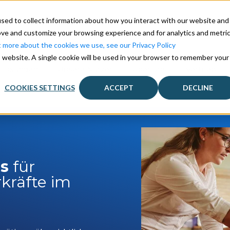
sed to collect information about how you interact with our website and
ove and customize your browsing experience and for analytics and metri
t more about the cookies we use, see our Privacy Policy
is website. A single cookie will be used in your browser to remember your
 Lösungen
Unsere Nutzer
Über uns
Vertrieb
COOKIES SETTINGS
ACCEPT
DECLINE
ls
für
kräfte im