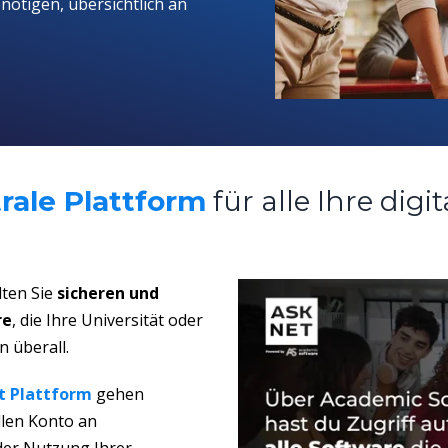
enötigen,
übersichtlich an
rale Plattform
für alle Ihre digi
ten Sie
sicheren und
re
, die Ihre Universität oder
n überall
.
t Plattform
gehen
llen Konto
an
 der Nutzung Ihrer