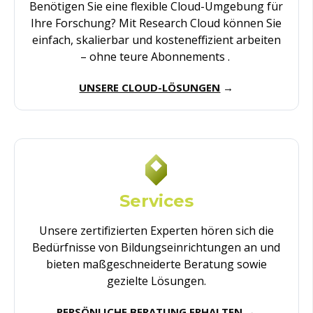
Benötigen Sie
eine
flexible Cloud-
Umgebung
für
Ihre
Forschung? Mit Research Cloud
können
Sie
einfach
,
skalierbar
und
kosteneffizient
arbeiten
–
ohne
teure
Abonnements
.
UNSERE CLOUD-LÖSUNGEN
→
Services
Unsere
zertifizierten
Experten
hören
sich
die
Bedürfnisse
von
Bildungseinrichtungen
an und
bieten
maßgeschneiderte
Beratung
sowie
gezielte
Lösungen.
PERSÖNLICHE BERATUNG ERHALTEN
→