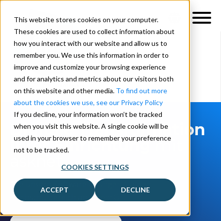
This website stores cookies on your computer.
These cookies are used to collect information about
how you interact with our website and allow us to
remember you. We use this information in order to
improve and customize your browsing experience
and for analytics and metrics about our visitors both
on this website and other media.
To find out more
about the cookies we use, see our Privacy Policy
If you decline, your information won’t be tracked
Digitale Transformation
when you visit this website. A single cookie will be
used in your browser to remember your preference
Ihrer
Einrichtung
mit
not to be tracked.
asknet
COOKIES SETTINGS
Alle unsere Softwarelösungen für den
ACCEPT
DECLINE
Hochschulbereich an einem Ort.