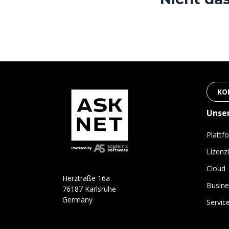
KO
Unse
Plattf
Lizenz
Cloud
H
e
r
ztraße 16a
Busine
76187 Karlsruhe
Germany
Servic