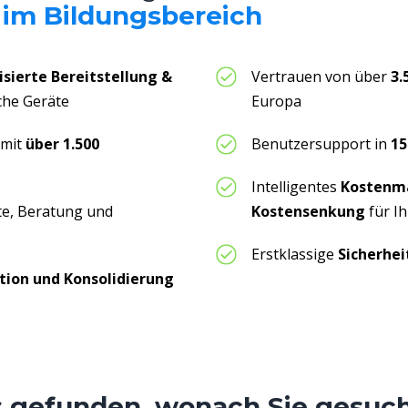
 im Bildungsbereich
isierte Bereitstellung &
Vertrauen von über
3.
iche Geräte
Europa
 mit
über
1.500
Benutzersupport in
1
Intelligentes
Kostenm
te
,
Beratung
und
Kostensenkung
für Ih
Erstklassige
Sicherhei
tion und Konsolidierung
s gefunden, wonach Sie gesuc