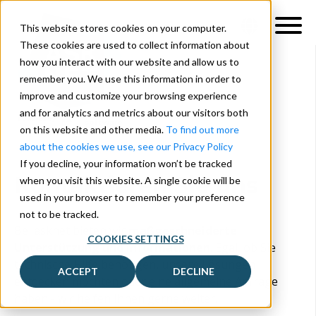
This website stores cookies on your computer.
These cookies are used to collect information about
how you interact with our website and allow us to
remember you. We use this information in order to
improve and customize your browsing experience
and for analytics and metrics about our visitors both
on this website and other media.
To find out more
about the cookies we use, see our Privacy Policy
If you decline, your information won’t be tracked
Kontaktieren Sie uns
when you visit this website. A single cookie will be
used in your browser to remember your preference
not to be tracked.
Bei asknet bieten wir
maßgeschneiderte
COOKIES SETTINGS
Unterstützung und Informationen
. Egal, ob Sie
technische Hilfe benötigen, unsere Lösungen
ACCEPT
DECLINE
entdecken möchten oder eine allgemeine Anfrage
haben - wir helfen Ihnen gerne weiter.