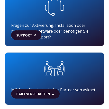
Fragen zur Aktivierung, Installation oder
Nutzung von Software oder benötigen Sie
SUPPORT ↗
technischen Support?
Möchten Sie strategischer Partner von asknet
PARTNERSCHAFTEN →
werden?