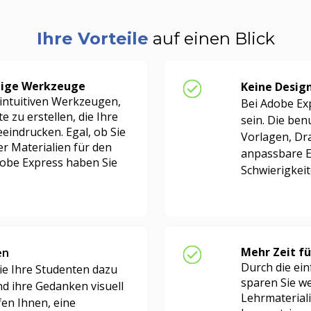
Ihre Vorteile
auf einen Blick
htige Werkzeuge
Keine Design
 intuitiven Werkzeugen,
Bei Adobe Ex
e zu erstellen, die Ihre
sein. Die ben
eindrucken. Egal, ob Sie
Vorlagen, Dr
r Materialien für den
anpassbare E
dobe Express haben Sie
Schwierigkei
Mehr Zeit fü
en
Durch die ei
ie Ihre Studenten dazu
sparen Sie we
nd ihre Gedanken visuell
Lehrmateriali
fen Ihnen, eine