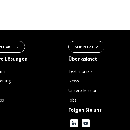
NTAKT →
SUPPORT ↗
re Lösungen
Über asknet
orm
Testimonials
ierung
News
Unsere Mission
ss
Jobs
es
Folgen Sie uns