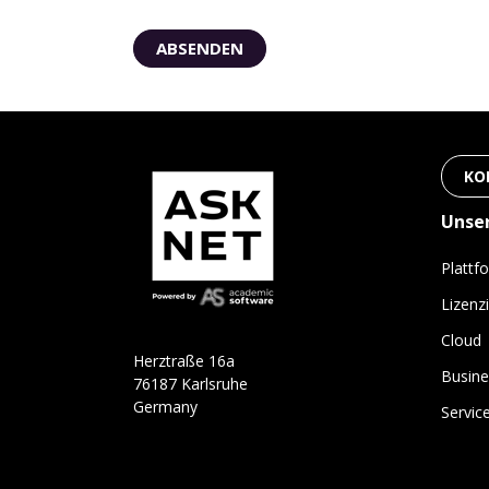
KO
Unse
Plattf
Lizenz
Cloud
H
e
r
ztraße 16a
Busine
76187 Karlsruhe
Germany
Servic